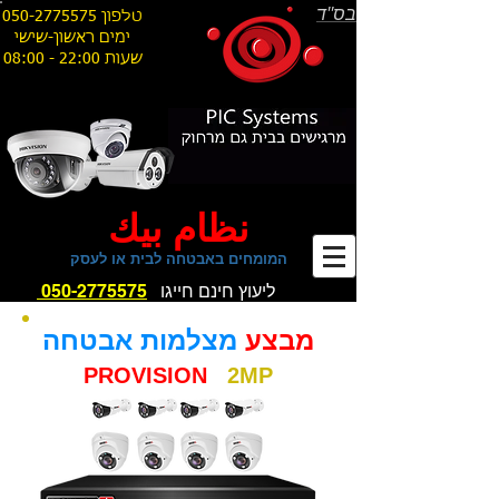
בס''ד
טלפון
050-2775575
ימים ראשון-שישי
08:00 - 22:00 שעות
نظام بيك
המומחים באבטחה לבית או לעסק
ליעוץ חינם חייגו
050-2775575
מבצע
מצלמות אבטחה
PROVISION
2MP